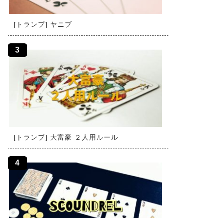
[トランプ] ヤニブ
[トランプ] 大富豪 ２人用ルール