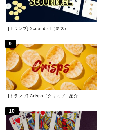
[トランプ] Scoundrel（悪党）
[トランプ] Crisps（クリスプ）紹介