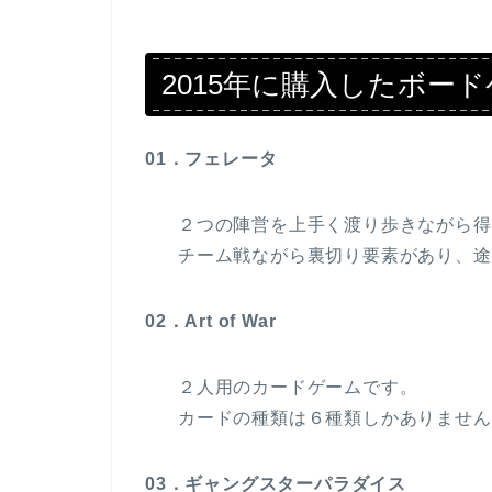
2015年に購入したボー
01．フェレータ
２つの陣営を上手く渡り歩きながら得
チーム戦ながら裏切り要素があり、途
02．Art of War
２人用のカードゲームです。
カードの種類は６種類しかありません
03．ギャングスターパラダイス