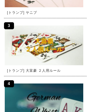
[トランプ] ヤニブ
[トランプ] 大富豪 ２人用ルール