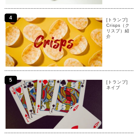
[トランプ]
Crisps（ク
リスプ）紹
介
[トランプ]
ネイブ