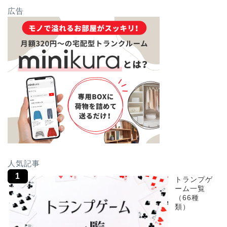
広告
人気記事
トランプゲ
ーム一覧
（66種
類）