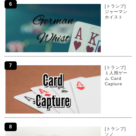
[トランプ]
ジャーマン
ホイスト
[トランプ]
１人用ゲー
ム Card
Capture
[トランプ]
ソノ