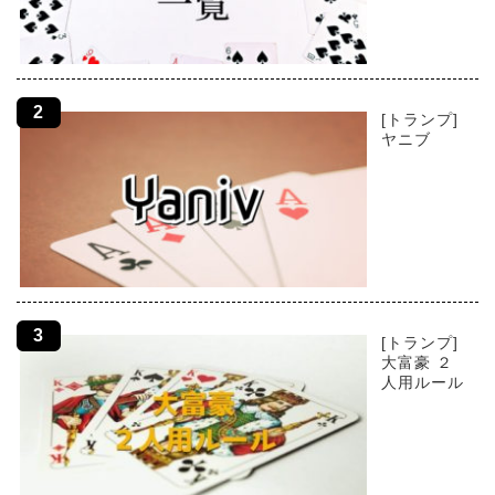
[トランプ]
ヤニブ
[トランプ]
大富豪 ２
人用ルール