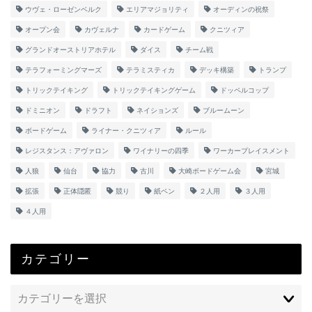
ウヴェ・ローゼンベルク
エリアマジョリティ
オーディンの祝祭
オープン会
カヴェルナ
カードゲーム
クニツィア
グランドオーストリアホテル
ダイス
チーム戦
テラフォーミングマーズ
テラミスティカ
デッキ構築
トランプ
トリックテイキング
トリックテイキングゲーム
ドッペルコップ
ドミニオン
ドラフト
ネイションズ
ブルームーン
ボードゲーム
ライナー・クニツィア
ルール
レジスタンス：アヴァロン
ワイナリーの四季
ワーカープレイスメント
人狼
仙台
協力
古川
大崎ボードゲーム会
宮城
拡張
正体隠匿
競り
紙ペン
２人用
３人用
４人用
カテゴリー