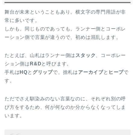
舞台が未来ということもあり、横文字の専門用語が非
常に多いです。
しかも、同じものであっても、ランナー側とコーポレ
ーション側で言葉が違うので、初めは混乱します。
たとえば、山札はランナー側は
スタック
、コーポレー
ション側は
R&D
と呼びます。
手札は
HQ
と
グリップ
で、捨札は
アーカイブ
と
ヒープ
で
す。
ただでさえ馴染みのない言葉なのに、それぞれ別の呼
び方をするため、何が何なのか分からなくなってしま
います。