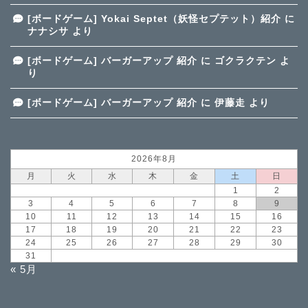
[ボードゲーム] Yokai Septet（妖怪セプテット）紹介
に
ナナシサ
より
[ボードゲーム] バーガーアップ 紹介
に
ゴクラクテン
よ
り
[ボードゲーム] バーガーアップ 紹介
に
伊藤走
より
2026年8月
月
火
水
木
金
土
日
1
2
3
4
5
6
7
8
9
10
11
12
13
14
15
16
17
18
19
20
21
22
23
24
25
26
27
28
29
30
31
« 5月