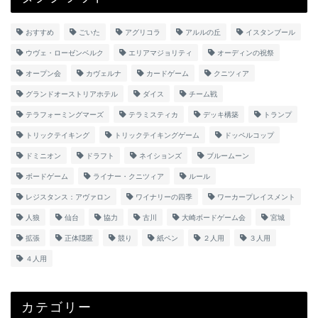
おすすめ
ごいた
アグリコラ
アルルの丘
イスタンブール
ウヴェ・ローゼンベルク
エリアマジョリティ
オーディンの祝祭
オープン会
カヴェルナ
カードゲーム
クニツィア
グランドオーストリアホテル
ダイス
チーム戦
テラフォーミングマーズ
テラミスティカ
デッキ構築
トランプ
トリックテイキング
トリックテイキングゲーム
ドッペルコップ
ドミニオン
ドラフト
ネイションズ
ブルームーン
ボードゲーム
ライナー・クニツィア
ルール
レジスタンス：アヴァロン
ワイナリーの四季
ワーカープレイスメント
人狼
仙台
協力
古川
大崎ボードゲーム会
宮城
拡張
正体隠匿
競り
紙ペン
２人用
３人用
４人用
カテゴリー