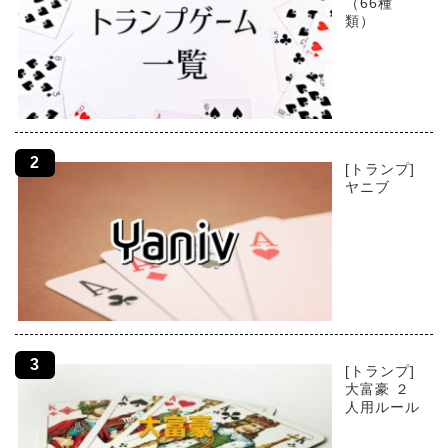
（66種
類）
[トランプ]
ヤニブ
[トランプ]
大富豪 ２
人用ルール