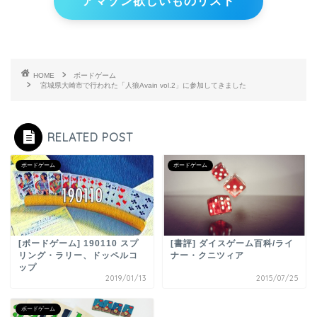
アマゾン欲しいものリスト
HOME
ボードゲーム
宮城県大崎市で行われた「人狼Avain vol.2」に参加してきました
RELATED POST
ボードゲーム
ボードゲーム
[ボードゲーム] 190110 スプ
[書評] ダイスゲーム百科/ライ
リング・ラリー、ドッペルコ
ナー・クニツィア
ップ
2019/01/13
2015/07/25
ボードゲーム