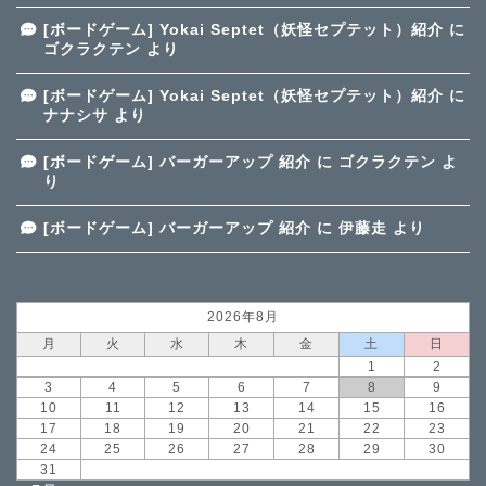
[ボードゲーム] Yokai Septet（妖怪セプテット）紹介
に
ゴクラクテン
より
[ボードゲーム] Yokai Septet（妖怪セプテット）紹介
に
ナナシサ
より
[ボードゲーム] バーガーアップ 紹介
に
ゴクラクテン
よ
り
[ボードゲーム] バーガーアップ 紹介
に
伊藤走
より
2026年8月
月
火
水
木
金
土
日
1
2
3
4
5
6
7
8
9
10
11
12
13
14
15
16
17
18
19
20
21
22
23
24
25
26
27
28
29
30
31