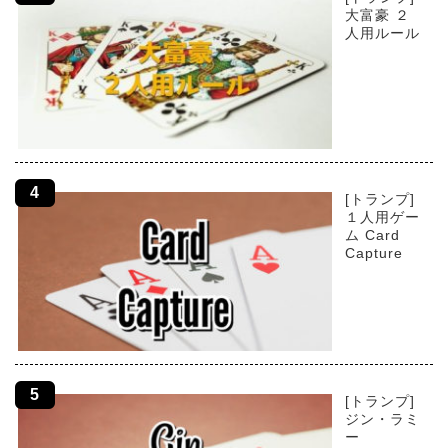
大富豪 ２
人用ルール
[トランプ]
１人用ゲー
ム Card
Capture
[トランプ]
ジン・ラミ
ー