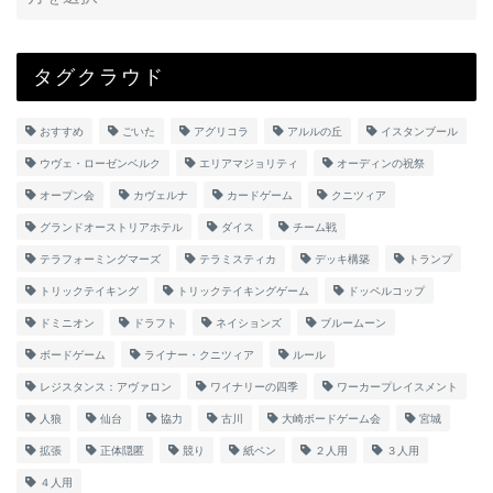
タグクラウド
おすすめ
ごいた
アグリコラ
アルルの丘
イスタンブール
ウヴェ・ローゼンベルク
エリアマジョリティ
オーディンの祝祭
オープン会
カヴェルナ
カードゲーム
クニツィア
グランドオーストリアホテル
ダイス
チーム戦
テラフォーミングマーズ
テラミスティカ
デッキ構築
トランプ
トリックテイキング
トリックテイキングゲーム
ドッペルコップ
ドミニオン
ドラフト
ネイションズ
ブルームーン
ボードゲーム
ライナー・クニツィア
ルール
レジスタンス：アヴァロン
ワイナリーの四季
ワーカープレイスメント
人狼
仙台
協力
古川
大崎ボードゲーム会
宮城
拡張
正体隠匿
競り
紙ペン
２人用
３人用
４人用