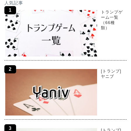
人気記事
トランプゲ
ーム一覧
（66種
類）
[トランプ]
ヤニブ
[トランプ]