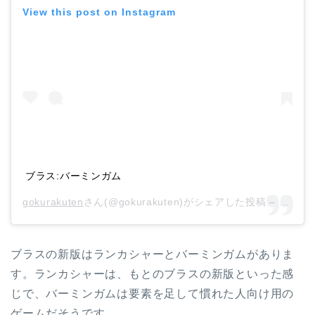
View this post on Instagram
ブラス:バーミンガム
gokurakuten
さん(@gokurakuten)がシェアした投稿 –
2018
ブラスの新版はランカシャーとバーミンガムがありま
す。ランカシャーは、もとのブラスの新版といった感
じで、バーミンガムは要素を足して慣れた人向け用の
ゲームだそうです。