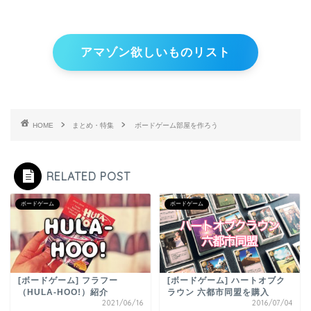
アマゾン欲しいものリスト
HOME
まとめ・特集
ボードゲーム部屋を作ろう
RELATED POST
ボードゲーム
ボードゲーム
[ボードゲーム] フラフー
[ボードゲーム] ハートオブク
（HULA-HOO!）紹介
ラウン 六都市同盟を購入
2021/06/16
2016/07/04