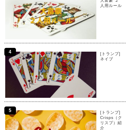
大富豪 ２
人用ルール
[トランプ]
ネイブ
[トランプ]
Crisps（ク
リスプ）紹
介