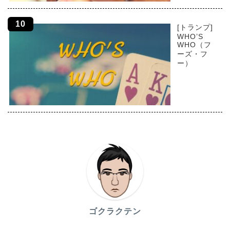
[トランプ]
WHO’S
WHO（フ
ーズ・フ
ー）
ゴクラクテン