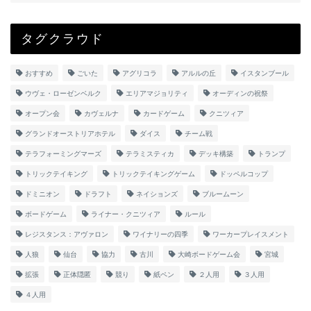
タグクラウド
おすすめ
ごいた
アグリコラ
アルルの丘
イスタンブール
ウヴェ・ローゼンベルク
エリアマジョリティ
オーディンの祝祭
オープン会
カヴェルナ
カードゲーム
クニツィア
グランドオーストリアホテル
ダイス
チーム戦
テラフォーミングマーズ
テラミスティカ
デッキ構築
トランプ
トリックテイキング
トリックテイキングゲーム
ドッペルコップ
ドミニオン
ドラフト
ネイションズ
ブルームーン
ボードゲーム
ライナー・クニツィア
ルール
レジスタンス：アヴァロン
ワイナリーの四季
ワーカープレイスメント
人狼
仙台
協力
古川
大崎ボードゲーム会
宮城
拡張
正体隠匿
競り
紙ペン
２人用
３人用
４人用