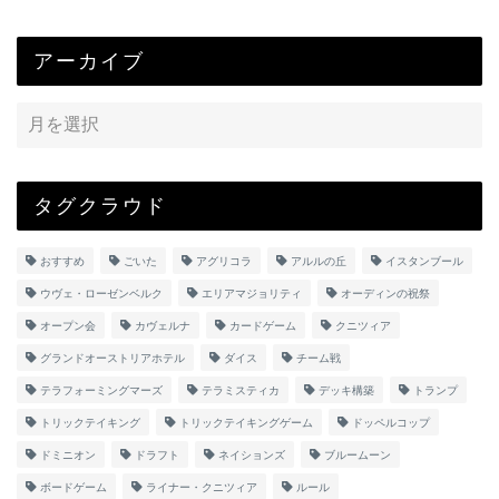
アーカイブ
タグクラウド
おすすめ
ごいた
アグリコラ
アルルの丘
イスタンブール
ウヴェ・ローゼンベルク
エリアマジョリティ
オーディンの祝祭
オープン会
カヴェルナ
カードゲーム
クニツィア
グランドオーストリアホテル
ダイス
チーム戦
テラフォーミングマーズ
テラミスティカ
デッキ構築
トランプ
トリックテイキング
トリックテイキングゲーム
ドッペルコップ
ドミニオン
ドラフト
ネイションズ
ブルームーン
ボードゲーム
ライナー・クニツィア
ルール