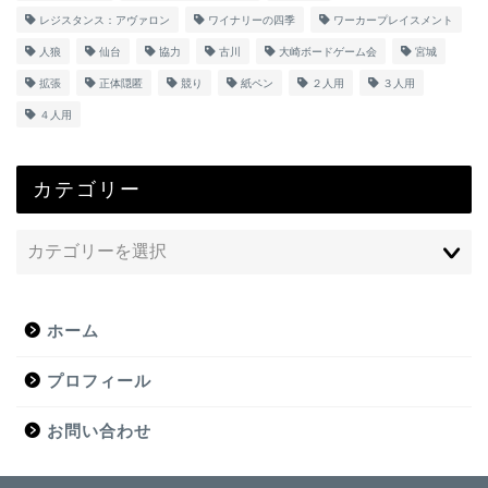
レジスタンス：アヴァロン
ワイナリーの四季
ワーカープレイスメント
人狼
仙台
協力
古川
大崎ボードゲーム会
宮城
拡張
正体隠匿
競り
紙ペン
２人用
３人用
４人用
カテゴリー
ホーム
プロフィール
お問い合わせ