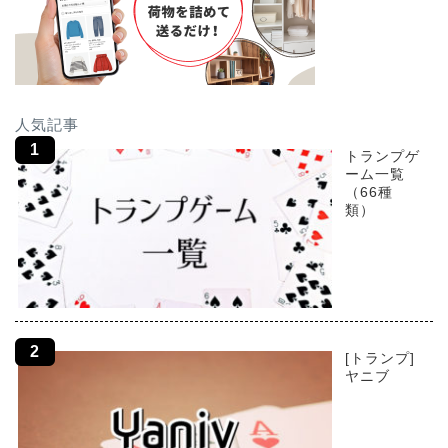
人気記事
トランプゲ
ーム一覧
（66種
類）
[トランプ]
ヤニブ