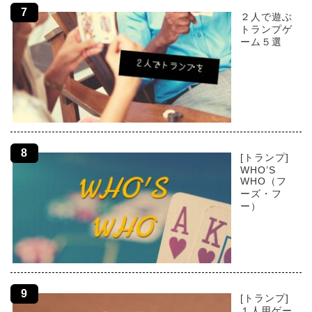
２人で遊ぶ
トランプゲ
ーム５選
[トランプ]
WHO’S
WHO（フ
ーズ・フ
ー）
[トランプ]
１人用ゲー