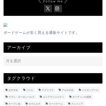
＼ Follow me ／
ボードゲームが安く買える通販サイトです。
アーカイブ
タグクラウド
おすすめ
ごいた
アグリコラ
アルルの丘
イスタンブール
ウヴェ・ローゼンベルク
エリアマジョリティ
オーディンの祝祭
オープン会
カヴェルナ
カードゲーム
クニツィア