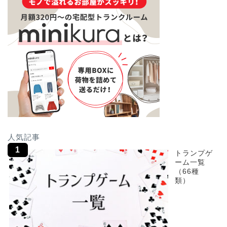
人気記事
トランプゲ
ーム一覧
（66種
類）