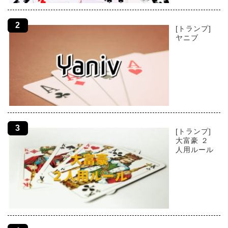
[トランプ]
ヤニブ
[トランプ]
大富豪 ２
人用ルール