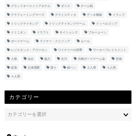
グランドオーストリアホテル
ダイス
チーム戦
テラフォーミングマーズ
テラミスティカ
デッキ構築
トランプ
トリックテイキング
トリックテイキングゲーム
ドッペルコップ
ドミニオン
ドラフト
ネイションズ
ブルームーン
ボードゲーム
ライナー・クニツィア
ルール
レジスタンス：アヴァロン
ワイナリーの四季
ワーカープレイスメント
人狼
仙台
協力
古川
大崎ボードゲーム会
宮城
拡張
正体隠匿
競り
紙ペン
２人用
３人用
４人用
カテゴリー