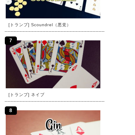
[トランプ] Scoundrel（悪党）
[トランプ] ネイブ