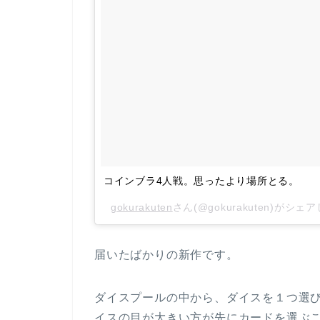
コインブラ4人戦。思ったより場所とる。
gokurakuten
さん(@gokurakuten)がシェ
届いたばかりの新作です。
ダイスプールの中から、ダイスを１つ選
イスの目が大きい方が先にカードを選ぶ