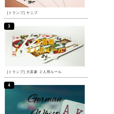
[トランプ] ヤニブ
[トランプ] 大富豪 ２人用ルール