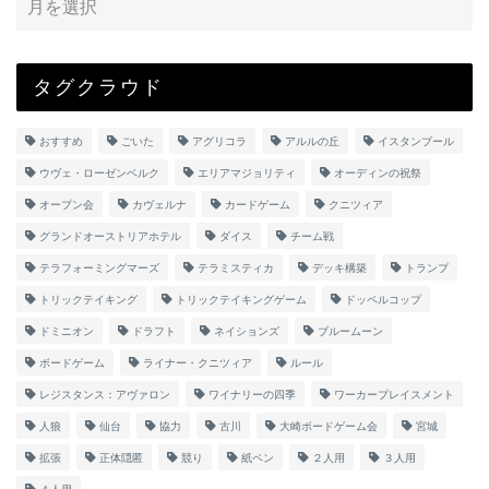
タグクラウド
おすすめ
ごいた
アグリコラ
アルルの丘
イスタンブール
ウヴェ・ローゼンベルク
エリアマジョリティ
オーディンの祝祭
オープン会
カヴェルナ
カードゲーム
クニツィア
グランドオーストリアホテル
ダイス
チーム戦
テラフォーミングマーズ
テラミスティカ
デッキ構築
トランプ
トリックテイキング
トリックテイキングゲーム
ドッペルコップ
ドミニオン
ドラフト
ネイションズ
ブルームーン
ボードゲーム
ライナー・クニツィア
ルール
レジスタンス：アヴァロン
ワイナリーの四季
ワーカープレイスメント
人狼
仙台
協力
古川
大崎ボードゲーム会
宮城
拡張
正体隠匿
競り
紙ペン
２人用
３人用