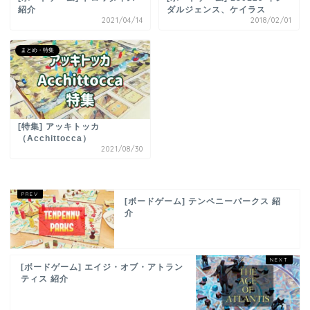
紹介
ダルジェンス、ケイラス
2021/04/14
2018/02/01
まとめ・特集
[特集] アッキトッカ
（Acchittocca）
2021/08/30
[ボードゲーム] テンペニーパークス 紹
介
[ボードゲーム] エイジ・オブ・アトラン
ティス 紹介