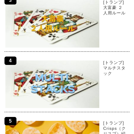
[トランプ]
大富豪 ２
人用ルール
[トランプ]
マルチスタ
ック
[トランプ]
Crisps（ク
リスプ）紹