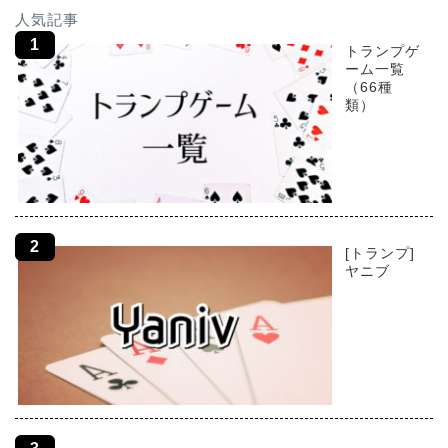
人気記事
トランプゲ
ーム一覧
（66種
類）
[トランプ]
ヤニブ