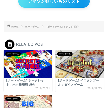
アマゾン欲しいものリスト
HOME
ボードゲーム
[ボードゲーム] ドデリド 紹介
RELATED POST
ボードゲーム
ボードゲーム
[ボードゲーム] シークレッ
[ボードゲーム] イスタンブー
ト：米ソ諜報戦 紹介
ル：ダイスゲーム
2017/08/21
2017/12/13
ボードゲーム