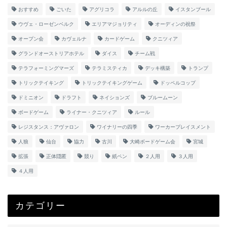
おすすめ
ごいた
アグリコラ
アルルの丘
イスタンブール
ウヴェ・ローゼンベルク
エリアマジョリティ
オーディンの祝祭
オープン会
カヴェルナ
カードゲーム
クニツィア
グランドオーストリアホテル
ダイス
チーム戦
テラフォーミングマーズ
テラミスティカ
デッキ構築
トランプ
トリックテイキング
トリックテイキングゲーム
ドッペルコップ
ドミニオン
ドラフト
ネイションズ
ブルームーン
ボードゲーム
ライナー・クニツィア
ルール
レジスタンス：アヴァロン
ワイナリーの四季
ワーカープレイスメント
人狼
仙台
協力
古川
大崎ボードゲーム会
宮城
拡張
正体隠匿
競り
紙ペン
２人用
３人用
４人用
カテゴリー