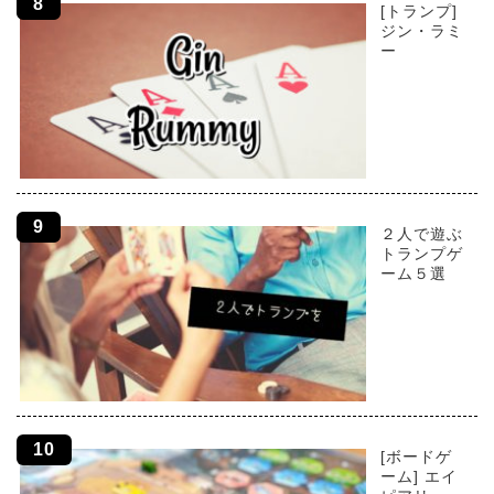
[トランプ]
ジン・ラミ
ー
２人で遊ぶ
トランプゲ
ーム５選
[ボードゲ
ーム] エイ