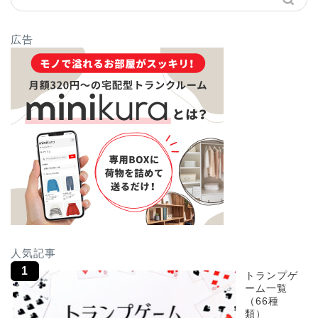
広告
人気記事
トランプゲ
ーム一覧
（66種
類）