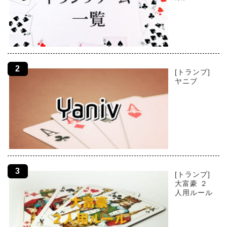
[トランプ]
ヤニブ
[トランプ]
大富豪 ２
人用ルール