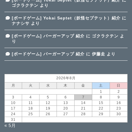
[ボードゲーム] Yokai Septet（妖怪セプテット）紹介
に
ゴクラクテン
より
[ボードゲーム] Yokai Septet（妖怪セプテット）紹介
に
ナナシサ
より
[ボードゲーム] バーガーアップ 紹介
に
ゴクラクテン
よ
り
[ボードゲーム] バーガーアップ 紹介
に
伊藤走
より
2026年8月
月
火
水
木
金
土
日
1
2
3
4
5
6
7
8
9
10
11
12
13
14
15
16
17
18
19
20
21
22
23
24
25
26
27
28
29
30
31
« 5月