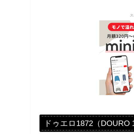
ス
ドゥエロ1872（DOURO