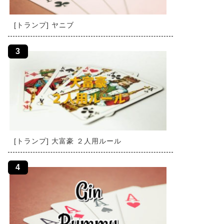
[トランプ] ヤニブ
[トランプ] 大富豪 ２人用ルール