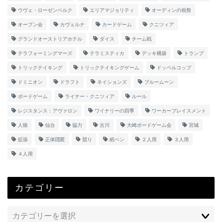
ウヴェ・ローゼンベルク
エリアマジョリティ
オーディンの祝祭
オープン会
カヴェルナ
カードゲーム
クニツィア
グランドオーストリアホテル
ダイス
チーム戦
テラフォーミングマーズ
テラミスティカ
デッキ構築
トランプ
トリックテイキング
トリックテイキングゲーム
ドッペルコップ
ドミニオン
ドラフト
ネイションズ
ブルームーン
ボードゲーム
ライナー・クニツィア
ルール
レジスタンス：アヴァロン
ワイナリーの四季
ワーカープレイスメント
人狼
仙台
協力
古川
大崎ボードゲーム会
宮城
拡張
正体隠匿
競り
紙ペン
２人用
３人用
４人用
カテゴリー