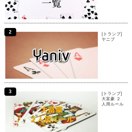
[トランプ]
ヤニブ
[トランプ]
大富豪 ２
人用ルール