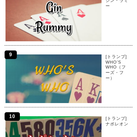
ジン・ラミ
ー
[トランプ]
WHO’S
WHO（フ
ーズ・フ
ー）
[トランプ]
ナポレオン