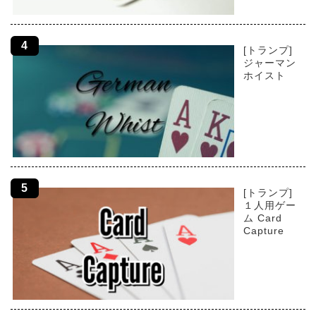
[トランプ]
ジャーマン
ホイスト
[トランプ]
１人用ゲー
ム Card
Capture