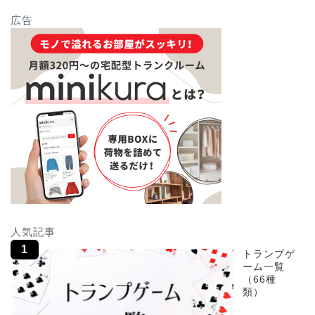
広告
人気記事
トランプゲ
ーム一覧
（66種
類）