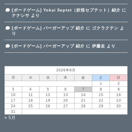
[ボードゲーム] Yokai Septet（妖怪セプテット）紹介
に
ナナシサ
より
[ボードゲーム] バーガーアップ 紹介
に
ゴクラクテン
よ
り
[ボードゲーム] バーガーアップ 紹介
に
伊藤走
より
2026年8月
月
火
水
木
金
土
日
1
2
3
4
5
6
7
8
9
10
11
12
13
14
15
16
17
18
19
20
21
22
23
24
25
26
27
28
29
30
31
« 5月