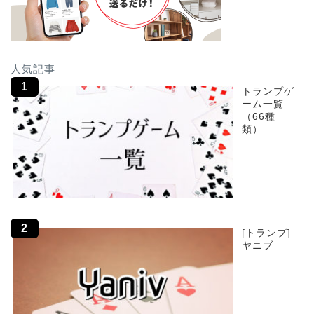
人気記事
トランプゲ
ーム一覧
（66種
類）
[トランプ]
ヤニブ