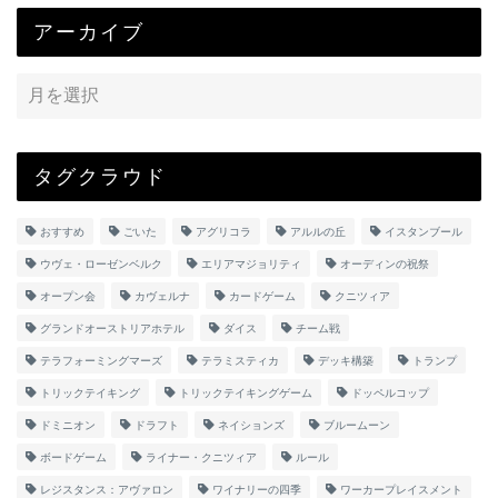
アーカイブ
タグクラウド
おすすめ
ごいた
アグリコラ
アルルの丘
イスタンブール
ウヴェ・ローゼンベルク
エリアマジョリティ
オーディンの祝祭
オープン会
カヴェルナ
カードゲーム
クニツィア
グランドオーストリアホテル
ダイス
チーム戦
テラフォーミングマーズ
テラミスティカ
デッキ構築
トランプ
トリックテイキング
トリックテイキングゲーム
ドッペルコップ
ドミニオン
ドラフト
ネイションズ
ブルームーン
ボードゲーム
ライナー・クニツィア
ルール
レジスタンス：アヴァロン
ワイナリーの四季
ワーカープレイスメント