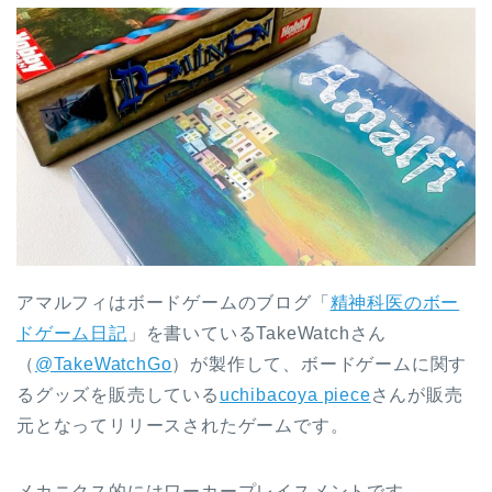
アマルフィはボードゲームのブログ「
精神科医のボー
ドゲーム日記
」を書いているTakeWatchさん
（
@TakeWatchGo
）が製作して、ボードゲームに関す
るグッズを販売している
uchibacoya piece
さんが販売
元となってリリースされたゲームです。
メカニクス的にはワーカープレイスメントです。