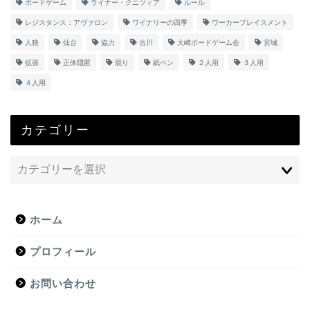
ボードゲーム
ライナー・クニツィア
ルール
レジスタンス：アヴァロン
ワイナリーの四季
ワーカープレイスメント
人狼
仙台
協力
古川
大崎ボードゲーム会
宮城
拡張
正体隠匿
競り
紙ペン
２人用
３人用
４人用
カテゴリー
ホーム
プロフィール
お問い合わせ