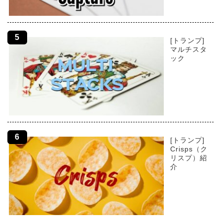
[トランプ]
マルチスタ
ック
[トランプ]
Crisps（ク
リスプ）紹
介