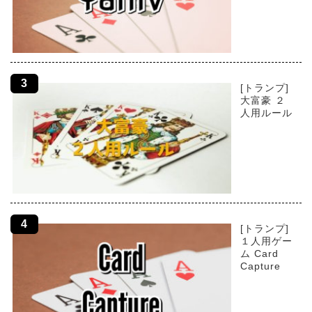
[トランプ]
大富豪 ２
人用ルール
[トランプ]
１人用ゲー
ム Card
Capture