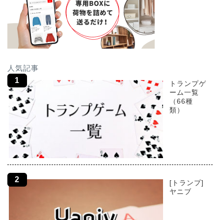
人気記事
トランプゲ
ーム一覧
（66種
類）
[トランプ]
ヤニブ