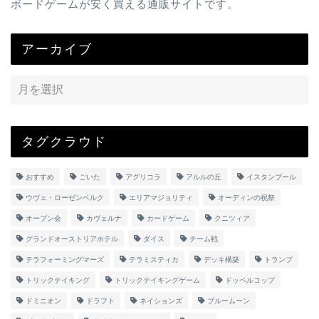
ボードゲームが安く買える通販サイトです。
アーカイブ
タグクラウド
おすすめ
ごいた
アグリコラ
アルルの丘
イスタンブール
ウヴェ・ローゼンベルク
エリアマジョリティ
オーディンの祝祭
オープン会
カヴェルナ
カードゲーム
クニツィア
グランドオーストリアホテル
ダイス
チーム戦
テラフォーミングマーズ
テラミスティカ
デッキ構築
トランプ
トリックテイキング
トリックテイキングゲーム
ドッペルコップ
ドミニオン
ドラフト
ネイションズ
ブルームーン