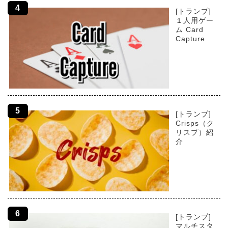
[トランプ]
１人用ゲー
ム Card
Capture
[トランプ]
Crisps（ク
リスプ）紹
介
[トランプ]
マルチスタ