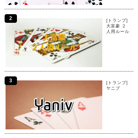
[トランプ]
大富豪 ２
人用ルール
[トランプ]
ヤニブ