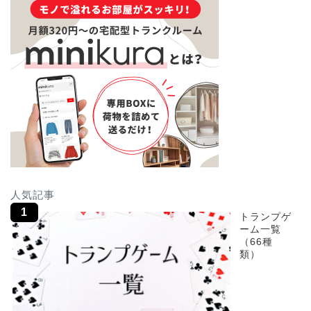
人気記事
トランプゲ
ーム一覧
（66種
類）