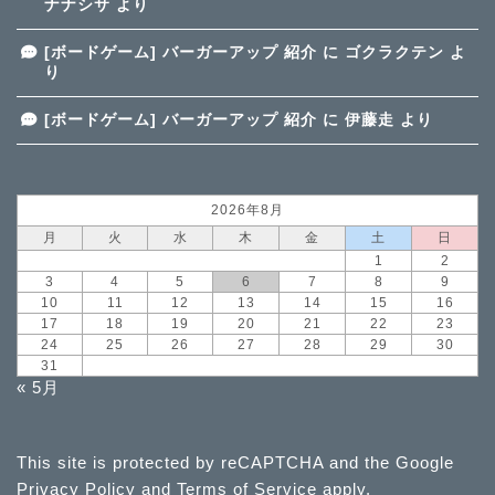
ナナシサ
より
[ボードゲーム] バーガーアップ 紹介
に
ゴクラクテン
よ
り
[ボードゲーム] バーガーアップ 紹介
に
伊藤走
より
2026年8月
月
火
水
木
金
土
日
1
2
3
4
5
6
7
8
9
10
11
12
13
14
15
16
17
18
19
20
21
22
23
24
25
26
27
28
29
30
31
« 5月
This site is protected by reCAPTCHA and the Google
Privacy Policy
and
Terms of Service
apply.