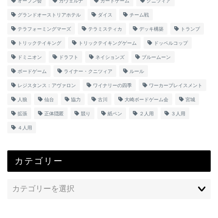
オープン会
カヴェルナ
カードゲーム
クニツィア
グランドオーストリアホテル
ダイス
チーム戦
テラフォーミングマーズ
テラミスティカ
デッキ構築
トランプ
トリックテイキング
トリックテイキングゲーム
ドッペルコップ
ドミニオン
ドラフト
ネイションズ
ブルームーン
ボードゲーム
ライナー・クニツィア
ルール
レジスタンス：アヴァロン
ワイナリーの四季
ワーカープレイスメント
人狼
仙台
協力
古川
大崎ボードゲーム会
宮城
拡張
正体隠匿
競り
紙ペン
２人用
３人用
４人用
カテゴリー