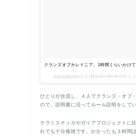
クランズオブカレドニア。1時間くらいかけてセッ
gokurakuten
さん(@gokurakuten)が
ひとりが合流し、４人でクランズ・オブ
ので、説明書に沿ってルール説明をして
テラミスティカやガイアプロジェクトに
れでも十分複雑です。かかったも３時間