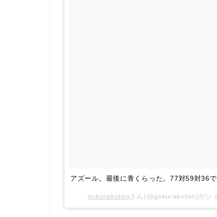
アズール。最後に青くらった。77対59対36で勝っ
gokurakuten
さん(@gokurakuten)