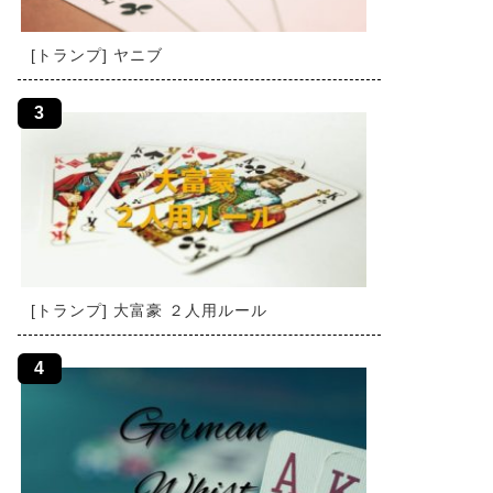
[トランプ] ヤニブ
[トランプ] 大富豪 ２人用ルール