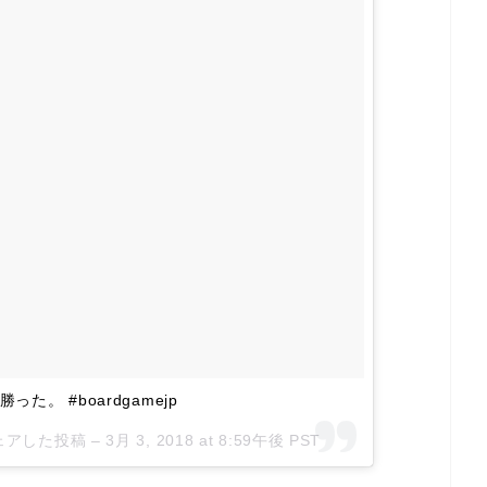
た。 #boardgamejp
がシェアした投稿 –
3月 3, 2018 at 8:59午後 PST