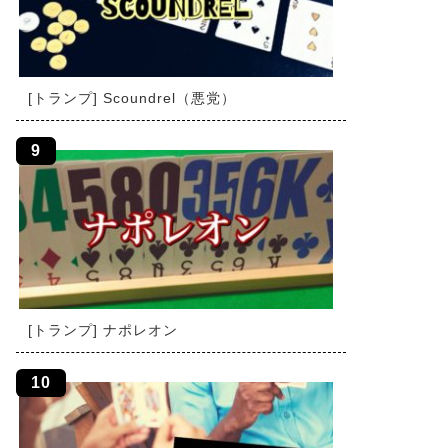
[トランプ] Scoundrel（悪党）
[トランプ] ナポレオン