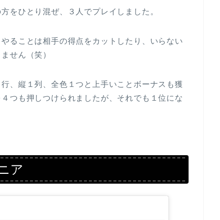
の方をひとり混ぜ、３人でプレイしました。
、やることは相手の得点をカットしたり、いらない
りません（笑）
２行、縦１列、全色１つと上手いことボーナスも獲
を４つも押しつけられましたが、それでも１位にな
ニア