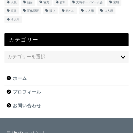
人狼
仙台
協力
古川
大崎ボードゲーム会
宮城
拡張
正体隠匿
競り
紙ペン
２人用
３人用
４人用
カテゴリー
ホーム
プロフィール
お問い合わせ