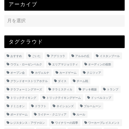
アーカイブ
タグクラウド
おすすめ
ごいた
アグリコラ
アルルの丘
イスタンブール
ウヴェ・ローゼンベルク
エリアマジョリティ
オーディンの祝祭
オープン会
カヴェルナ
カードゲーム
クニツィア
グランドオーストリアホテル
ダイス
チーム戦
テラフォーミングマーズ
テラミスティカ
デッキ構築
トランプ
トリックテイキング
トリックテイキングゲーム
ドッペルコップ
ドミニオン
ドラフト
ネイションズ
ブルームーン
ボードゲーム
ライナー・クニツィア
ルール
レジスタンス：アヴァロン
ワイナリーの四季
ワーカープレイスメント