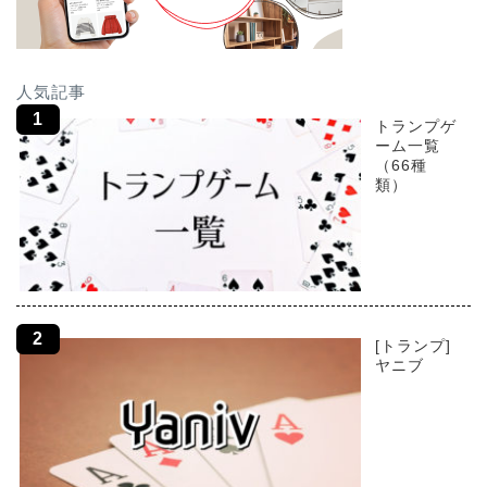
人気記事
トランプゲ
ーム一覧
（66種
類）
[トランプ]
ヤニブ