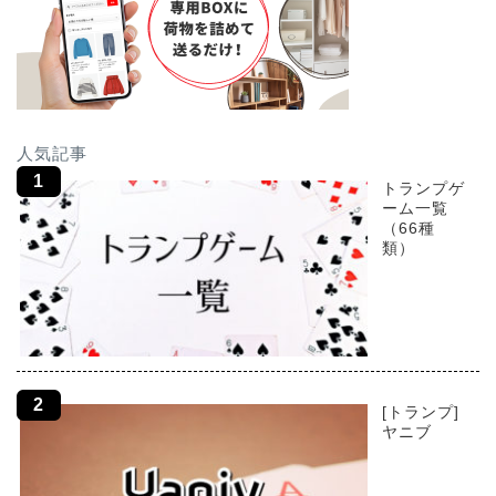
人気記事
トランプゲ
ーム一覧
（66種
類）
[トランプ]
ヤニブ