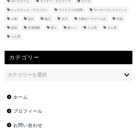
ボードゲーム
ライナー・クニツィア
ルール
レジスタンス：アヴァロン
ワイナリーの四季
ワーカープレイスメント
人狼
仙台
協力
古川
大崎ボードゲーム会
宮城
拡張
正体隠匿
競り
紙ペン
２人用
３人用
４人用
カテゴリー
ホーム
プロフィール
お問い合わせ