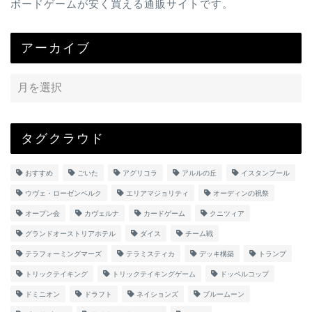
ボードゲームが安く買える通販サイトです。
アーカイブ
タグクラウド
おすすめ
ごいた
アグリコラ
アルルの丘
イスタンブール
ウヴェ・ローゼンベルク
エリアマジョリティ
オーディンの祝祭
オープン会
カヴェルナ
カードゲーム
クニツィア
グランドオーストリアホテル
ダイス
チーム戦
テラフォーミングマーズ
テラミスティカ
デッキ構築
トランプ
トリックテイキング
トリックテイキングゲーム
ドッペルコップ
ドミニオン
ドラフト
ネイションズ
ブルームーン