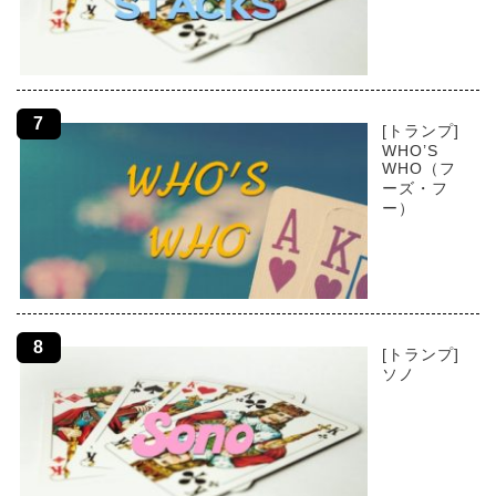
[トランプ]
WHO’S
WHO（フ
ーズ・フ
ー）
[トランプ]
ソノ