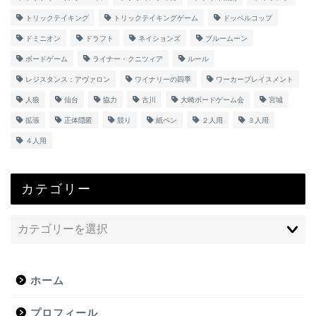
トリックテイキング
トリックテイキングゲーム
ドッペルコップ
ドミニオン
ドラフト
ネイションズ
ブルームーン
ボードゲーム
ライナー・クニツィア
ルール
レジスタンス：アヴァロン
ワイナリーの四季
ワーカープレイスメント
人狼
仙台
協力
古川
大崎ボードゲーム会
宮城
拡張
正体隠匿
競り
紙ペン
２人用
３人用
４人用
カテゴリー
ホーム
プロフィール