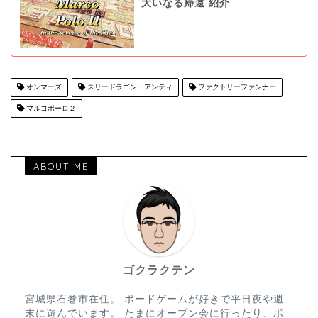
大いなる帰還 紹介
オンマーズ
スリードラゴン・アンティ
ファクトリーファンナー
マルコポーロ２
ABOUT ME
ゴクラクテン
宮城県石巻市在住。 ボードゲームが好きで平日夜や週
末に遊んでいます。 たまにオープン会に行ったり、ボ