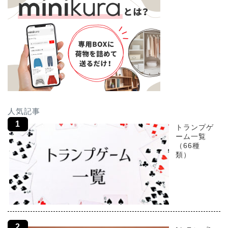
人気記事
トランプゲ
ーム一覧
（66種
類）