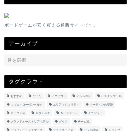
ボードゲームが安く買える通販サイトです。
アーカイブ
タグクラウド
おすすめ
ごいた
アグリコラ
アルルの丘
イスタンブール
ウヴェ・ローゼンベルク
エリアマジョリティ
オーディンの祝祭
オープン会
カヴェルナ
カードゲーム
クニツィア
グランドオーストリアホテル
ダイス
チーム戦
テラフォーミングマーズ
テラミスティカ
デッキ構築
トランプ