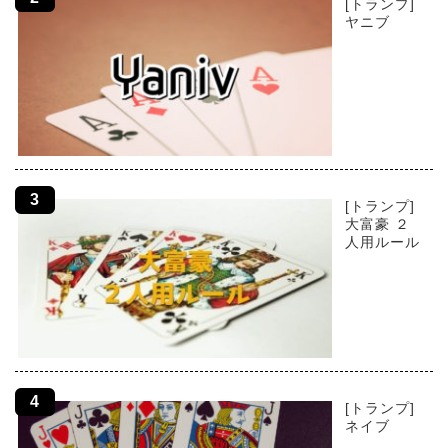
[トランプ]
ヤニブ
[トランプ]
大富豪 ２
人用ルール
[トランプ]
ネイブ