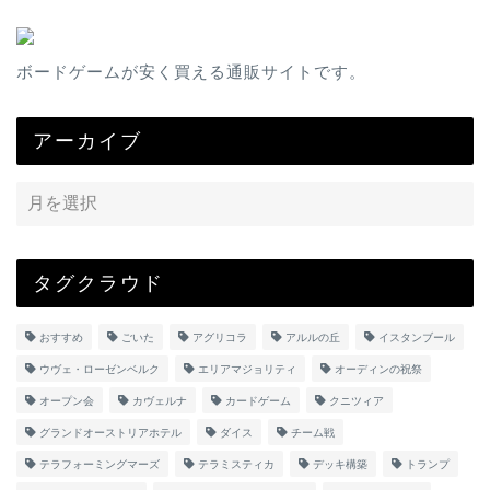
ボードゲームが安く買える通販サイトです。
アーカイブ
タグクラウド
おすすめ
ごいた
アグリコラ
アルルの丘
イスタンブール
ウヴェ・ローゼンベルク
エリアマジョリティ
オーディンの祝祭
オープン会
カヴェルナ
カードゲーム
クニツィア
グランドオーストリアホテル
ダイス
チーム戦
テラフォーミングマーズ
テラミスティカ
デッキ構築
トランプ