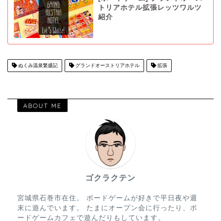
トリアホテル拡張レッツワルツ
紹介
ぬくみ温泉繁盛記
グランドオーストリアホテル
拡張
ABOUT ME
ゴクラクテン
宮城県石巻市在住。 ボードゲームが好きで平日夜や週
末に遊んでいます。 たまにオープン会に行ったり、ボ
ードゲームカフェで遊んだりもしています。