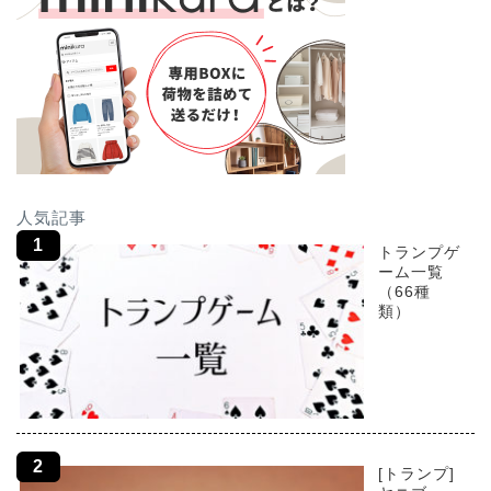
人気記事
トランプゲ
ーム一覧
（66種
類）
[トランプ]