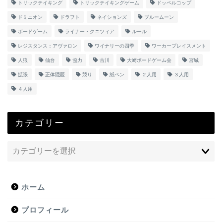
トリックテイキング
トリックテイキングゲーム
ドッペルコップ
ドミニオン
ドラフト
ネイションズ
ブルームーン
ボードゲーム
ライナー・クニツィア
ルール
レジスタンス：アヴァロン
ワイナリーの四季
ワーカープレイスメント
人狼
仙台
協力
古川
大崎ボードゲーム会
宮城
拡張
正体隠匿
競り
紙ペン
２人用
３人用
４人用
カテゴリー
ホーム
プロフィール