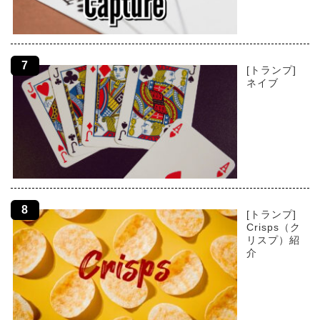
[トランプ]
ネイブ
[トランプ]
Crisps（ク
リスプ）紹
介