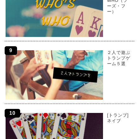
WHO（フ
ーズ・フ
ー）
２人で遊ぶ
トランプゲ
ーム５選
[トランプ]
ネイブ