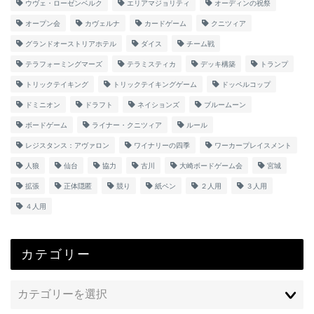
ウヴェ・ローゼンベルク
エリアマジョリティ
オーディンの祝祭
オープン会
カヴェルナ
カードゲーム
クニツィア
グランドオーストリアホテル
ダイス
チーム戦
テラフォーミングマーズ
テラミスティカ
デッキ構築
トランプ
トリックテイキング
トリックテイキングゲーム
ドッペルコップ
ドミニオン
ドラフト
ネイションズ
ブルームーン
ボードゲーム
ライナー・クニツィア
ルール
レジスタンス：アヴァロン
ワイナリーの四季
ワーカープレイスメント
人狼
仙台
協力
古川
大崎ボードゲーム会
宮城
拡張
正体隠匿
競り
紙ペン
２人用
３人用
４人用
カテゴリー