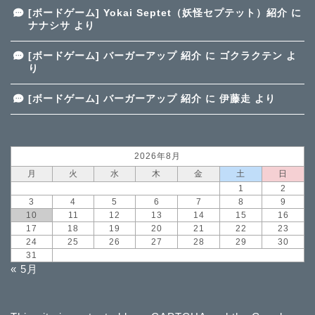
[ボードゲーム] Yokai Septet（妖怪セプテット）紹介
に
ナナシサ
より
[ボードゲーム] バーガーアップ 紹介
に
ゴクラクテン
よ
り
[ボードゲーム] バーガーアップ 紹介
に
伊藤走
より
2026年8月
月
火
水
木
金
土
日
1
2
3
4
5
6
7
8
9
10
11
12
13
14
15
16
17
18
19
20
21
22
23
24
25
26
27
28
29
30
31
« 5月