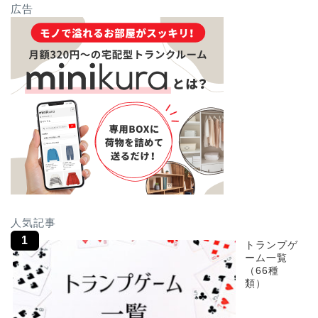
広告
人気記事
トランプゲ
ーム一覧
（66種
類）