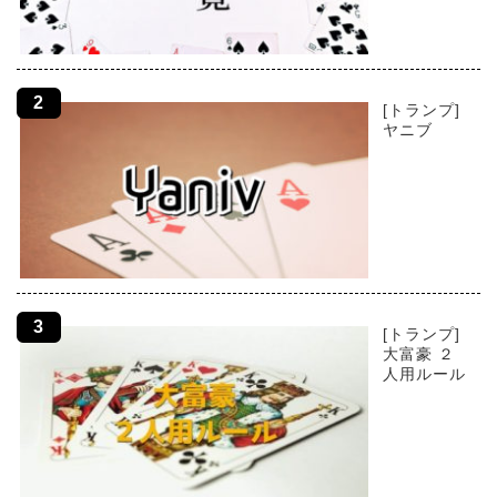
[トランプ]
ヤニブ
[トランプ]
大富豪 ２
人用ルール