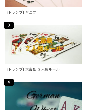
[トランプ] ヤニブ
[トランプ] 大富豪 ２人用ルール