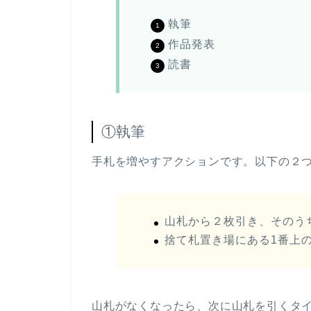
執筆
作品発表
読書
①執筆
手札を増やすアクションです。以下の２
山札から２枚引き、そのう
捨て札置き場にある1番上
山札がなくなったら、次に山札を引くタ