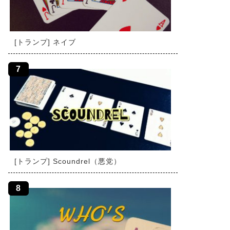
[トランプ] ネイブ
[トランプ] Scoundrel（悪党）