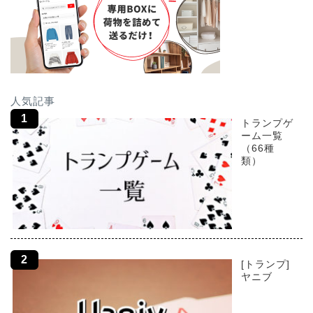
人気記事
トランプゲ
ーム一覧
（66種
類）
[トランプ]
ヤニブ