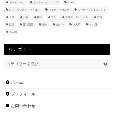
ボードゲーム
ライナー・クニツィア
ルール
レジスタンス：アヴァロン
ワイナリーの四季
ワーカープレイスメント
人狼
仙台
協力
古川
大崎ボードゲーム会
宮城
拡張
正体隠匿
競り
紙ペン
２人用
３人用
４人用
カテゴリー
ホーム
プロフィール
お問い合わせ