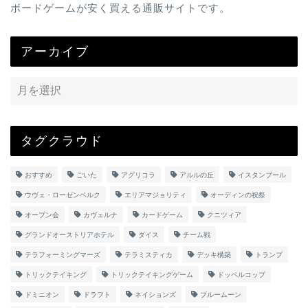
ボードゲームが安く買える通販サイトです。
アーカイブ
タグクラウド
おすすめ
ごいた
アグリコラ
アルルの丘
イスタンブール
ウヴェ・ローゼンベルク
エリアマジョリティ
オーディンの祝祭
オープン会
カヴェルナ
カードゲーム
クニツィア
グランドオーストリアホテル
ダイス
チーム戦
テラフォーミングマーズ
テラミスティカ
デッキ構築
トランプ
トリックテイキング
トリックテイキングゲーム
ドッペルコップ
ドミニオン
ドラフト
ネイションズ
ブルームーン