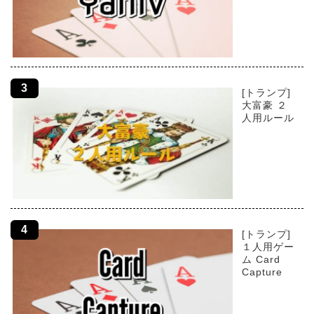
[トランプ]
大富豪 ２
人用ルール
[トランプ]
１人用ゲー
ム Card
Capture