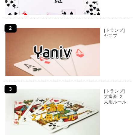
[トランプ]
ヤニブ
[トランプ]
大富豪 ２
人用ルール