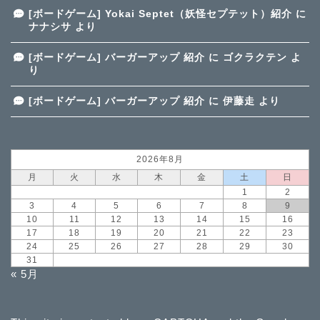
[ボードゲーム] Yokai Septet（妖怪セプテット）紹介
に
ナナシサ
より
[ボードゲーム] バーガーアップ 紹介
に
ゴクラクテン
よ
り
[ボードゲーム] バーガーアップ 紹介
に
伊藤走
より
2026年8月
月
火
水
木
金
土
日
1
2
3
4
5
6
7
8
9
10
11
12
13
14
15
16
17
18
19
20
21
22
23
24
25
26
27
28
29
30
31
« 5月