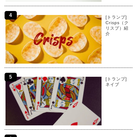
[トランプ]
Crisps（ク
リスプ）紹
介
[トランプ]
ネイブ