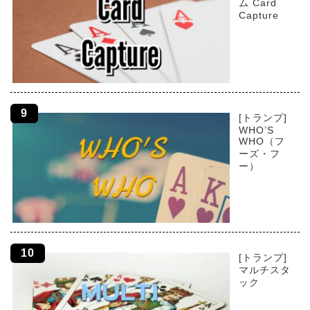
ム Card
Capture
[トランプ]
WHO’S
WHO（フ
ーズ・フ
ー）
[トランプ]
マルチスタ
ック