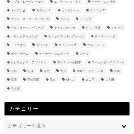
ウヴェ・ローゼンベルク
エリアマジョリティ
オーディンの祝祭
オープン会
カヴェルナ
カードゲーム
クニツィア
グランドオーストリアホテル
ダイス
チーム戦
テラフォーミングマーズ
テラミスティカ
デッキ構築
トランプ
トリックテイキング
トリックテイキングゲーム
ドッペルコップ
ドミニオン
ドラフト
ネイションズ
ブルームーン
ボードゲーム
ライナー・クニツィア
ルール
レジスタンス：アヴァロン
ワイナリーの四季
ワーカープレイスメント
人狼
仙台
協力
古川
大崎ボードゲーム会
宮城
拡張
正体隠匿
競り
紙ペン
２人用
３人用
４人用
カテゴリー