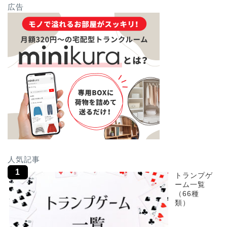
広告
人気記事
トランプゲ
ーム一覧
（66種
類）