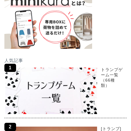
人気記事
トランプゲ
ーム一覧
（66種
類）
[トランプ]