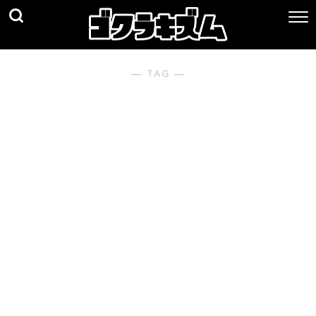
― TAG ―