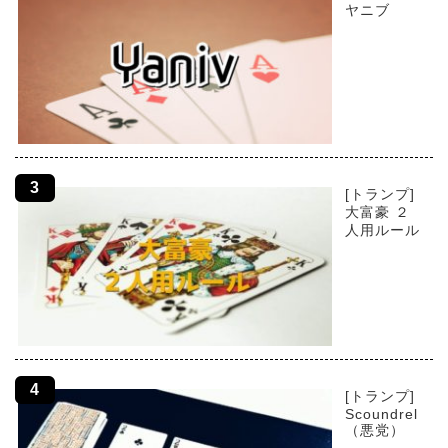
ヤニブ
[トランプ]
大富豪 ２
人用ルール
[トランプ]
Scoundrel
（悪党）