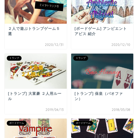
２人で遊ぶトランプゲーム５
[ボードゲーム] アンビエント
選
アビス 紹介
2020/12/31
2020/12/10
トランプ
トランプ
[トランプ] 大富豪 ２人用ルー
[トランプ] 保皇（バオファ
ル
ン）
2019/04/13
2018/05/08
ボードゲーム
ボードゲーム