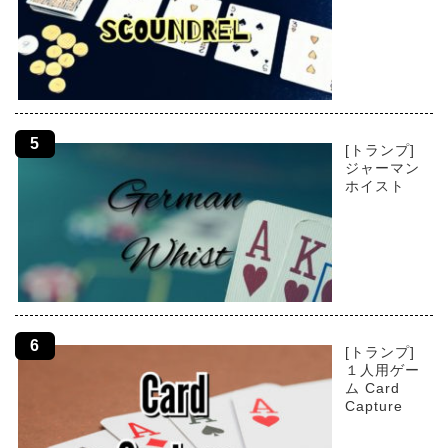
[トランプ]
ジャーマン
ホイスト
[トランプ]
１人用ゲー
ム Card
Capture