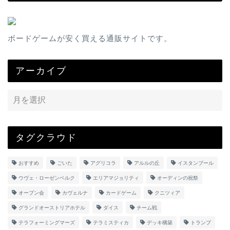
ボードゲームが安く買える通販サイトです。
アーカイブ
タグクラウド
おすすめ
ごいた
アグリコラ
アルルの丘
イスタンブール
ウヴェ・ローゼンベルク
エリアマジョリティ
オーディンの祝祭
オープン会
カヴェルナ
カードゲーム
クニツィア
グランドオーストリアホテル
ダイス
チーム戦
テラフォーミングマーズ
テラミスティカ
デッキ構築
トランプ