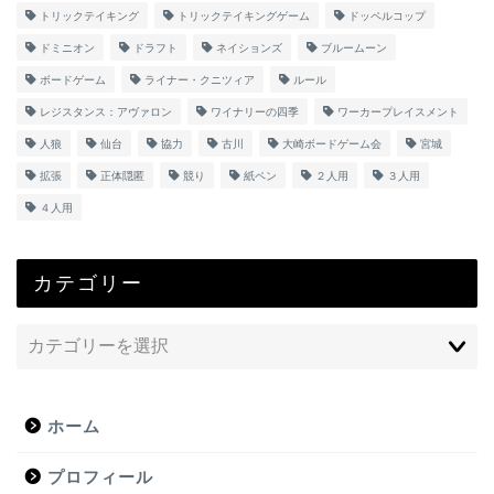
トリックテイキング
トリックテイキングゲーム
ドッペルコップ
ドミニオン
ドラフト
ネイションズ
ブルームーン
ボードゲーム
ライナー・クニツィア
ルール
レジスタンス：アヴァロン
ワイナリーの四季
ワーカープレイスメント
人狼
仙台
協力
古川
大崎ボードゲーム会
宮城
拡張
正体隠匿
競り
紙ペン
２人用
３人用
４人用
カテゴリー
ホーム
プロフィール