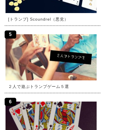
[トランプ] Scoundrel（悪党）
２人で遊ぶトランプゲーム５選