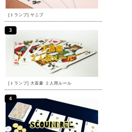
[トランプ] ヤニブ
[トランプ] 大富豪 ２人用ルール