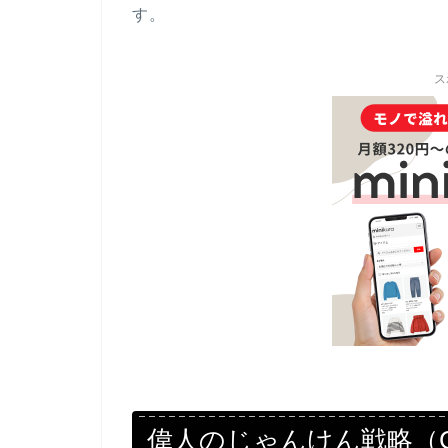
す。
ス
偉人のじゃんけん戦略（Confl