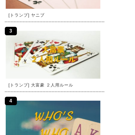
[トランプ] ヤニブ
[トランプ] 大富豪 ２人用ルール