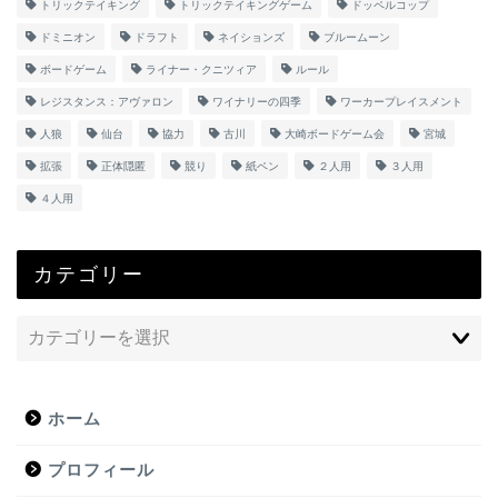
トリックテイキング
トリックテイキングゲーム
ドッペルコップ
ドミニオン
ドラフト
ネイションズ
ブルームーン
ボードゲーム
ライナー・クニツィア
ルール
レジスタンス：アヴァロン
ワイナリーの四季
ワーカープレイスメント
人狼
仙台
協力
古川
大崎ボードゲーム会
宮城
拡張
正体隠匿
競り
紙ペン
２人用
３人用
４人用
カテゴリー
ホーム
プロフィール