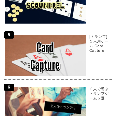
[トランプ]
１人用ゲー
ム Card
Capture
２人で遊ぶ
トランプゲ
ーム５選