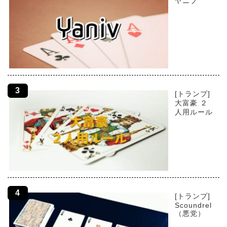
ヤニブ
[トランプ]
大富豪 ２
人用ルール
[トランプ]
Scoundrel
（悪党）