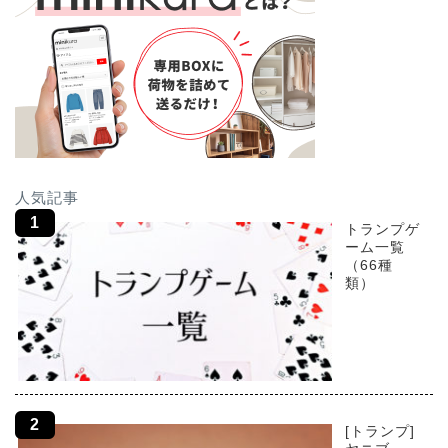
人気記事
トランプゲ
ーム一覧
（66種
類）
[トランプ]