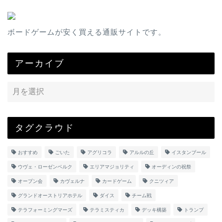
ボードゲームが安く買える通販サイトです。
アーカイブ
タグクラウド
おすすめ
ごいた
アグリコラ
アルルの丘
イスタンブール
ウヴェ・ローゼンベルク
エリアマジョリティ
オーディンの祝祭
オープン会
カヴェルナ
カードゲーム
クニツィア
グランドオーストリアホテル
ダイス
チーム戦
テラフォーミングマーズ
テラミスティカ
デッキ構築
トランプ