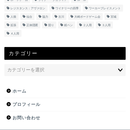
レジスタンス：アヴァロン
ワイナリーの四季
ワーカープレイスメント
人狼
仙台
協力
古川
大崎ボードゲーム会
宮城
拡張
正体隠匿
競り
紙ペン
２人用
３人用
４人用
カテゴリー
ホーム
プロフィール
お問い合わせ