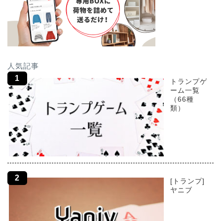
人気記事
トランプゲ
ーム一覧
（66種
類）
[トランプ]
ヤニブ