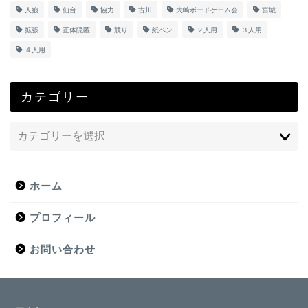
人狼
仙台
協力
古川
大崎ボードゲーム会
宮城
拡張
正体隠匿
競り
紙ペン
２人用
３人用
４人用
カテゴリー
ホーム
プロフィール
お問い合わせ