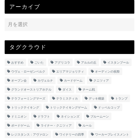
アーカイブ
タグクラウド
おすすめ
ごいた
アグリコラ
アルルの丘
イスタンブール
ウヴェ・ローゼンベルク
エリアマジョリティ
オーディンの祝祭
オープン会
カヴェルナ
カードゲーム
クニツィア
グランドオーストリアホテル
ダイス
チーム戦
テラフォーミングマーズ
テラミスティカ
デッキ構築
トランプ
トリックテイキング
トリックテイキングゲーム
ドッペルコップ
ドミニオン
ドラフト
ネイションズ
ブルームーン
ボードゲーム
ライナー・クニツィア
ルール
レジスタンス：アヴァロン
ワイナリーの四季
ワーカープレイスメント