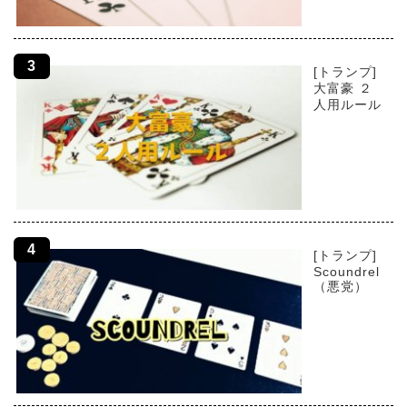
[トランプ]
大富豪 ２
人用ルール
[トランプ]
Scoundrel
（悪党）