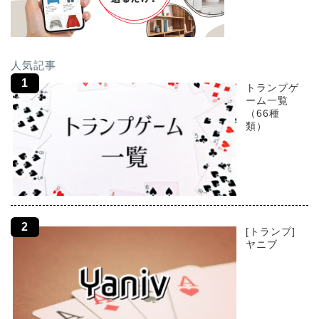
人気記事
トランプゲ
ーム一覧
（66種
類）
[トランプ]
ヤニブ