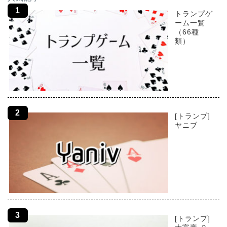
トランプゲ
ーム一覧
（66種
類）
[トランプ]
ヤニブ
[トランプ]