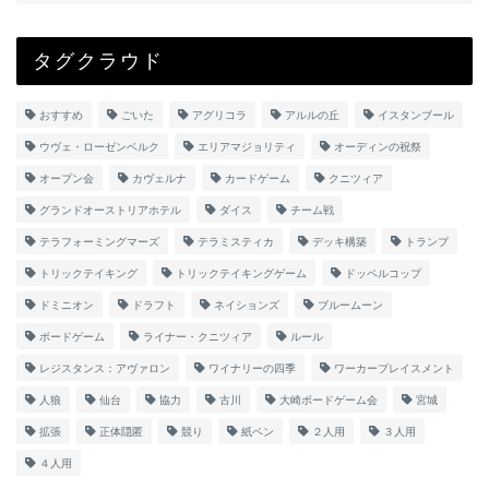
タグクラウド
おすすめ
ごいた
アグリコラ
アルルの丘
イスタンブール
ウヴェ・ローゼンベルク
エリアマジョリティ
オーディンの祝祭
オープン会
カヴェルナ
カードゲーム
クニツィア
グランドオーストリアホテル
ダイス
チーム戦
テラフォーミングマーズ
テラミスティカ
デッキ構築
トランプ
トリックテイキング
トリックテイキングゲーム
ドッペルコップ
ドミニオン
ドラフト
ネイションズ
ブルームーン
ボードゲーム
ライナー・クニツィア
ルール
レジスタンス：アヴァロン
ワイナリーの四季
ワーカープレイスメント
人狼
仙台
協力
古川
大崎ボードゲーム会
宮城
拡張
正体隠匿
競り
紙ペン
２人用
３人用
４人用