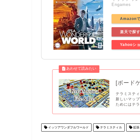
Engames
Amazon
楽天で探
Yahoo
[ボード
テラミステ
新しいマッ
ためにはテラ.
イッツアワンダフルワールド
テラミスティカ
拡張