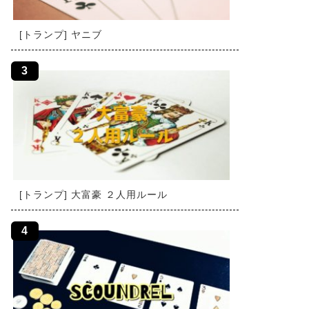
[トランプ] ヤニブ
[トランプ] 大富豪 ２人用ルール