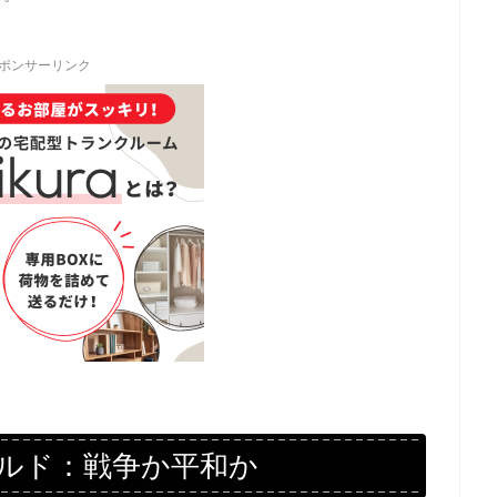
ポンサーリンク
ルド：戦争か平和か