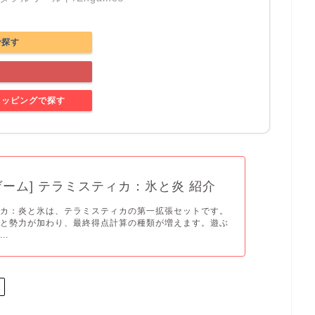
で探す
す
ショッピングで探す
ゲーム] テラミスティカ：氷と炎 紹介
ィカ：炎と氷は、テラミスティカの第一拡張セットです。
プと勢力が加わり、最終得点計算の種類が増えます。遊ぶ
..