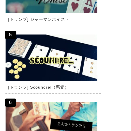
[トランプ] ジャーマンホイスト
[トランプ] Scoundrel（悪党）