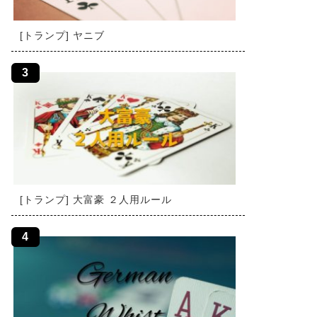
[トランプ] ヤニブ
[トランプ] 大富豪 ２人用ルール