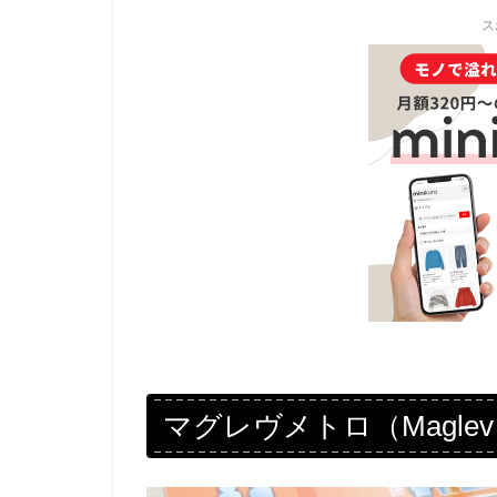
ス
マグレヴメトロ（Maglev