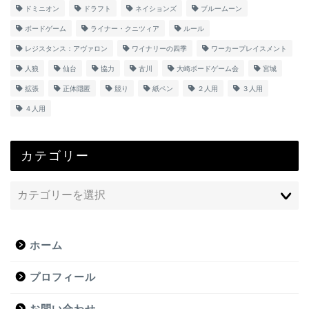
ドミニオン
ドラフト
ネイションズ
ブルームーン
ボードゲーム
ライナー・クニツィア
ルール
レジスタンス：アヴァロン
ワイナリーの四季
ワーカープレイスメント
人狼
仙台
協力
古川
大崎ボードゲーム会
宮城
拡張
正体隠匿
競り
紙ペン
２人用
３人用
４人用
カテゴリー
ホーム
プロフィール
お問い合わせ