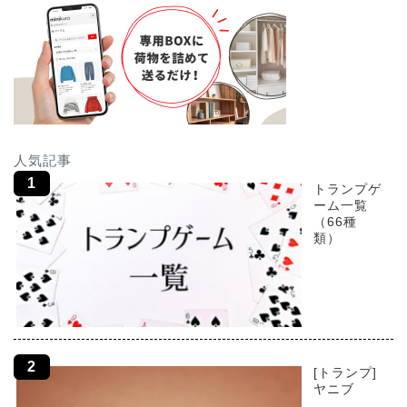
人気記事
トランプゲ
ーム一覧
（66種
類）
[トランプ]
ヤニブ