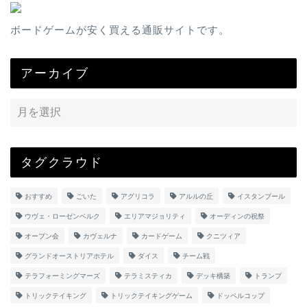
ボードゲームが安く買える通販サイトです。
アーカイブ
タグクラウド
おすすめ
ごいた
アグリコラ
アルルの丘
イスタンブール
ウヴェ・ローゼンベルク
エリアマジョリティ
オーディンの祝祭
オープン会
カヴェルナ
カードゲーム
クニツィア
グランドオーストリアホテル
ダイス
チーム戦
テラフォーミングマーズ
テラミスティカ
デッキ構築
トランプ
トリックテイキング
トリックテイキングゲーム
ドッペルコップ