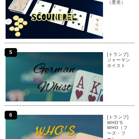
（悪党）
[トランプ]
ジャーマン
ホイスト
[トランプ]
WHO’S
WHO（フ
ーズ・フ
ー）