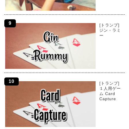
[トランプ]
ジン・ラミ
ー
[トランプ]
１人用ゲー
ム Card
Capture