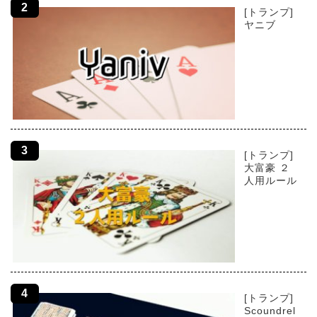
[トランプ]
ヤニブ
[トランプ]
大富豪 ２
人用ルール
[トランプ]
Scoundrel