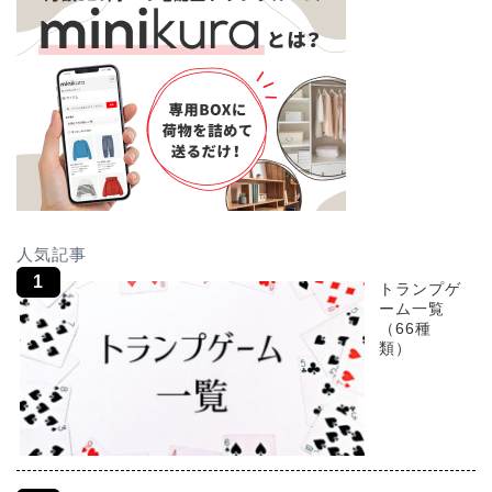
人気記事
トランプゲ
ーム一覧
（66種
類）