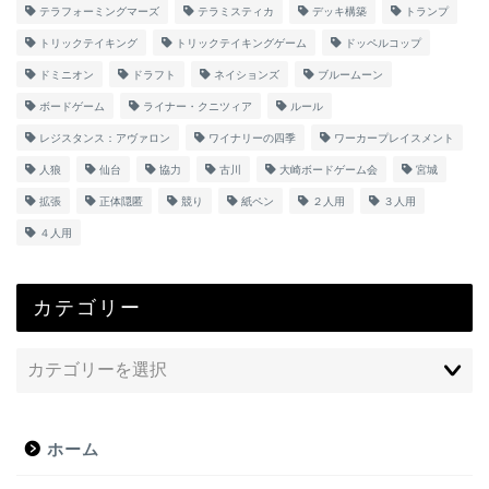
テラフォーミングマーズ
テラミスティカ
デッキ構築
トランプ
トリックテイキング
トリックテイキングゲーム
ドッペルコップ
ドミニオン
ドラフト
ネイションズ
ブルームーン
ボードゲーム
ライナー・クニツィア
ルール
レジスタンス：アヴァロン
ワイナリーの四季
ワーカープレイスメント
人狼
仙台
協力
古川
大崎ボードゲーム会
宮城
拡張
正体隠匿
競り
紙ペン
２人用
３人用
４人用
カテゴリー
ホーム