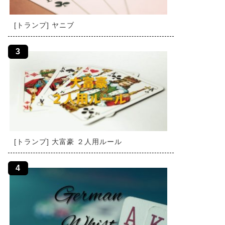
[トランプ] ヤニブ
[トランプ] 大富豪 ２人用ルール