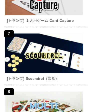
[トランプ] １人用ゲーム Card Capture
[トランプ] Scoundrel（悪党）