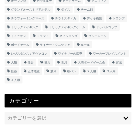
オープン会
カヴェルナ
カードゲーム
クニツィア
グランドオーストリアホテル
ダイス
チーム戦
テラフォーミングマーズ
テラミスティカ
デッキ構築
トランプ
トリックテイキング
トリックテイキングゲーム
ドッペルコップ
ドミニオン
ドラフト
ネイションズ
ブルームーン
ボードゲーム
ライナー・クニツィア
ルール
レジスタンス：アヴァロン
ワイナリーの四季
ワーカープレイスメント
人狼
仙台
協力
古川
大崎ボードゲーム会
宮城
拡張
正体隠匿
競り
紙ペン
２人用
３人用
４人用
カテゴリー