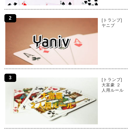
[トランプ]
ヤニブ
[トランプ]
大富豪 ２
人用ルール