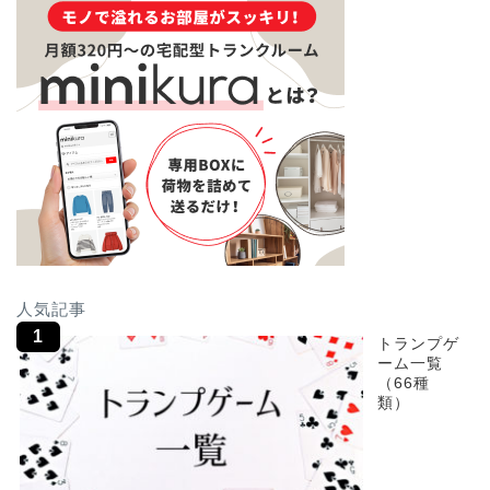
人気記事
トランプゲ
ーム一覧
（66種
類）