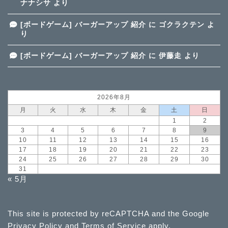
ナナシサ
より
[ボードゲーム] バーガーアップ 紹介
に
ゴクラクテン
よ
り
[ボードゲーム] バーガーアップ 紹介
に
伊藤走
より
2026年8月
月
火
水
木
金
土
日
1
2
3
4
5
6
7
8
9
10
11
12
13
14
15
16
17
18
19
20
21
22
23
24
25
26
27
28
29
30
31
« 5月
This site is protected by reCAPTCHA and the Google
Privacy Policy
and
Terms of Service
apply.