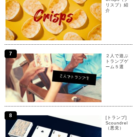
リスプ）紹
介
２人で遊ぶ
トランプゲ
ーム５選
[トランプ]
Scoundrel
（悪党）