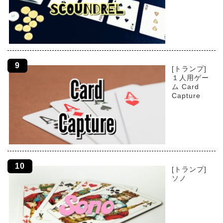
[トランプ]
１人用ゲー
ム Card
Capture
[トランプ]
ソノ