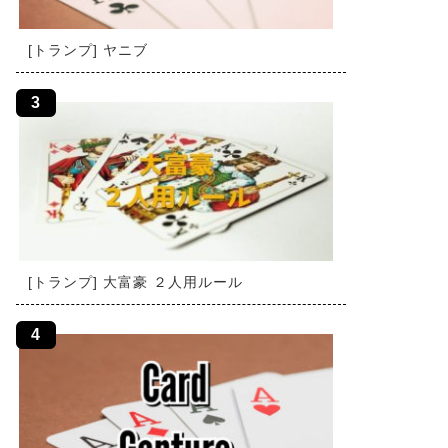
[トランプ] ヤニブ
[トランプ] 大富豪 ２人用ルール