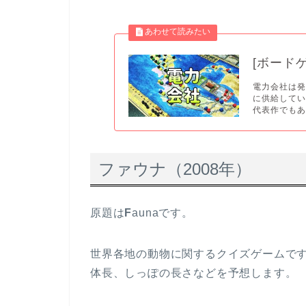
[ボード
電力会社は
に供給して
代表作でもあ.
ファウナ（2008年）
原題は
F
aunaです。
世界各地の動物に関するクイズゲームです
体長、しっぽの長さなどを予想します。