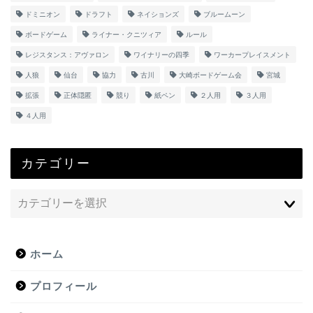
ドミニオン
ドラフト
ネイションズ
ブルームーン
ボードゲーム
ライナー・クニツィア
ルール
レジスタンス：アヴァロン
ワイナリーの四季
ワーカープレイスメント
人狼
仙台
協力
古川
大崎ボードゲーム会
宮城
拡張
正体隠匿
競り
紙ペン
２人用
３人用
４人用
カテゴリー
ホーム
プロフィール