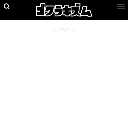
― TAG ―