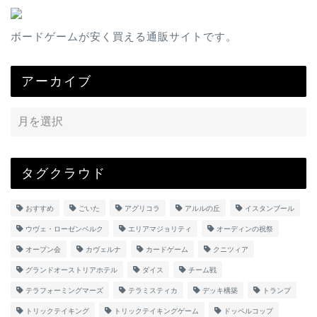
ボードゲームが安く買える通販サイトです。
アーカイブ
タグクラウド
おすすめ
ごいた
アグリコラ
アルルの丘
イスタンブール
ウヴェ・ローゼンベルク
エリアマジョリティ
オーディンの祝祭
オープン会
カヴェルナ
カードゲーム
クニツィア
グランドオーストリアホテル
ダイス
チーム戦
テラフォーミングマーズ
テラミスティカ
デッキ構築
トランプ
トリックテイキング
トリックテイキングゲーム
ドッペルコップ