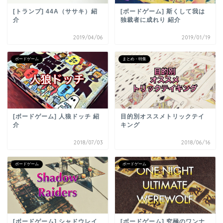
[トランプ] 44A（ササキ）紹
[ボードゲーム] 斯くして我は
介
独裁者に成れり 紹介
2019/04/06
2019/01/19
ボードゲーム
まとめ・特集
[ボードゲーム] 人狼ドッチ 紹
目的別オススメトリックテイ
介
キング
2018/07/03
2018/06/16
ボードゲーム
ボードゲーム
[ボードゲーム] シャドウレイ
[ボードゲーム] 究極のワンナ