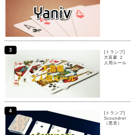
[トランプ]
大富豪 ２
人用ルール
[トランプ]
Scoundrel
（悪党）