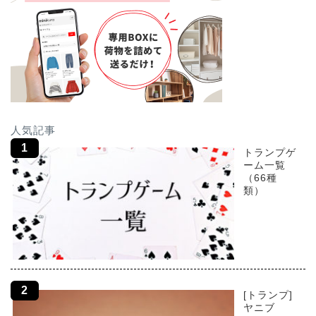
人気記事
トランプゲ
ーム一覧
（66種
類）
[トランプ]
ヤニブ