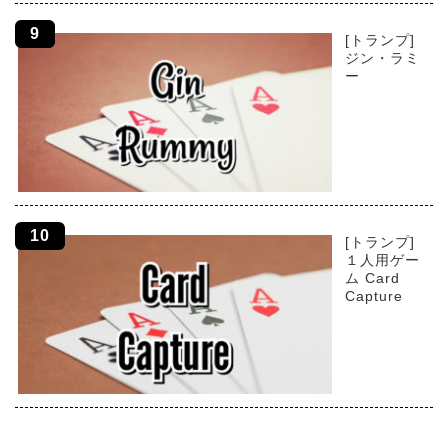
[トランプ]
ジン・ラミ
ー
[トランプ]
１人用ゲー
ム Card
Capture