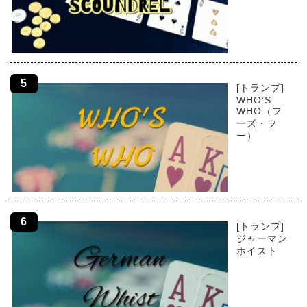
[トランプ]
WHO’S
WHO（フ
ーズ・フ
ー）
[トランプ]
ジャーマン
ホイスト