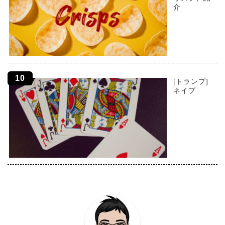
介
[トランプ]
ネイブ