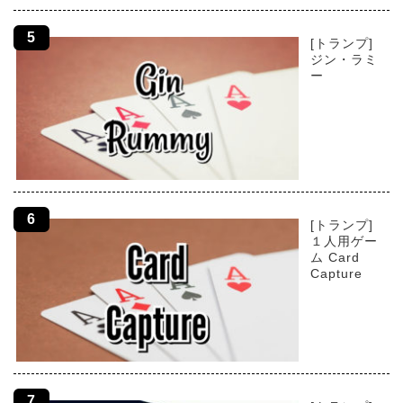
[トランプ]
ジン・ラミ
ー
[トランプ]
１人用ゲー
ム Card
Capture