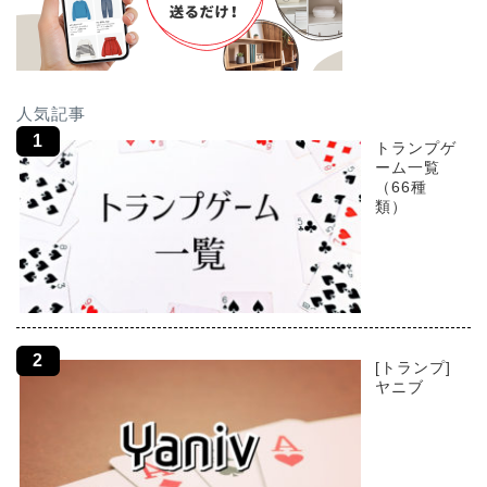
人気記事
トランプゲ
ーム一覧
（66種
類）
[トランプ]
ヤニブ