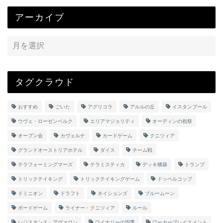
アーカイブ
タグクラウド
おすすめ
ごいた
アグリコラ
アルルの丘
イスタンブール
ウヴェ・ローゼンベルク
エリアマジョリティ
オーディンの祝祭
オープン会
カヴェルナ
カードゲーム
クニツィア
グランドオーストリアホテル
ダイス
チーム戦
テラフォーミングマーズ
テラミスティカ
デッキ構築
トランプ
トリックテイキング
トリックテイキングゲーム
ドッペルコップ
ドミニオン
ドラフト
ネイションズ
ブルームーン
ボードゲーム
ライナー・クニツィア
ルール
レジスタンス：アヴァロン
ワイナリーの四季
ワーカープレイスメント