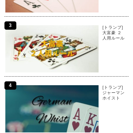
[トランプ]
大富豪 ２
人用ルール
[トランプ]
ジャーマン
ホイスト