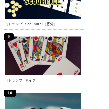
[トランプ] Scoundrel（悪党）
[トランプ] ネイブ