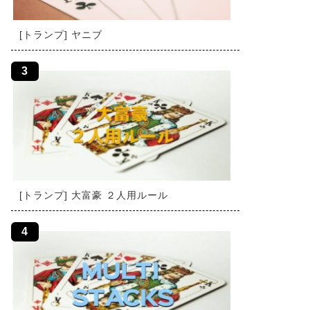
[トランプ] ヤニブ
[トランプ] 大富豪 ２人用ルール